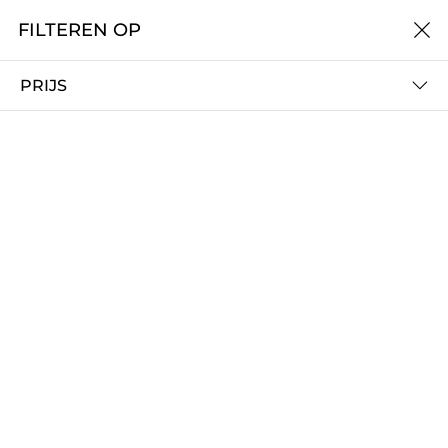
FILTEREN OP
0 -- €0
PRIJS
FILTEREN OP
SORTEER OP
Tacker SLS20XP-K / BF/TF +
Tacker SLS18Mg-L / BF/TF -
koffer - Senco
Senco