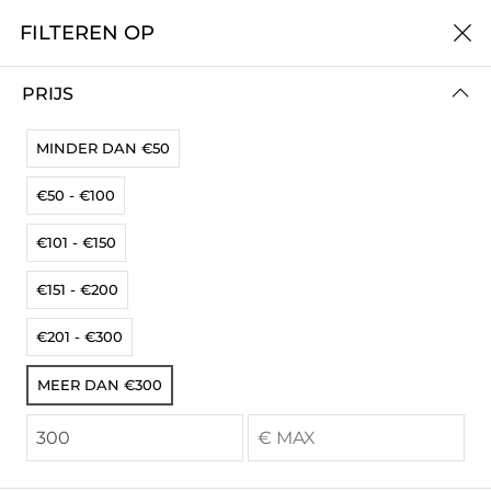
FILTEREN OP
0 -- €0
PRIJS
MINDER DAN €50
FILTEREN OP
SORTEER OP
€50 - €100
€101 - €150
€151 - €200
€201 - €300
MEER DAN €300
Tacker SLS20XP-K / BF/TF +
Tacker SLS20XP-L / + koffer
koffer - Senco
BF/TF - Senco