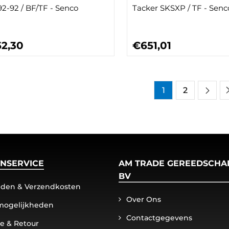
2-92 / BF/TF - Senco
Tacker SKSXP / TF - Senc
2,30
€651,01
1
2
NSERVICE
AM TRADE GEREEDSCHA
BV
ijden & Verzendkosten
Over Ons
mogelijkheden
Contactgegevens
ie & Retour