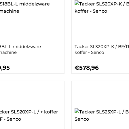
8BL-L middelzware
Tacker SLS20XP-K / BF/T
machine
koffer - Senco
,95
€578,96