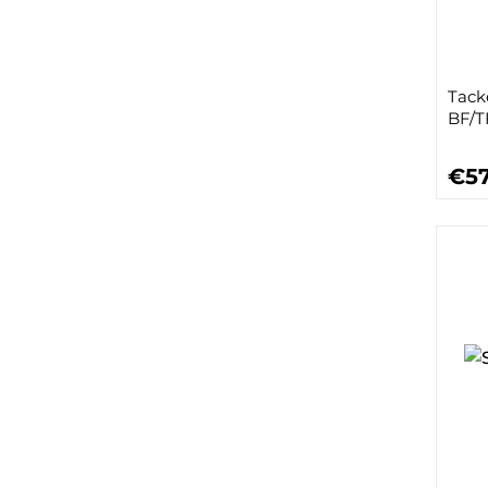
Tack
BF/T
€57