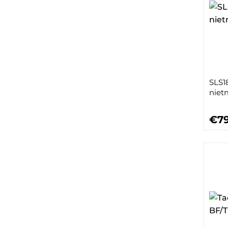
SLS1
niet
€79