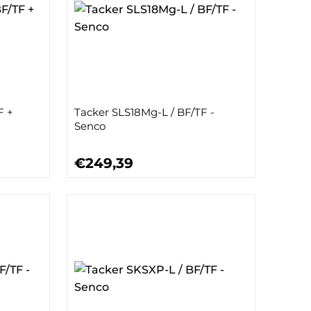
F +
Tacker SLS18Mg-L / BF/TF -
Senco
€249,39