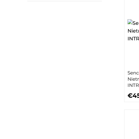
Senc
Nietm
INTR
€4