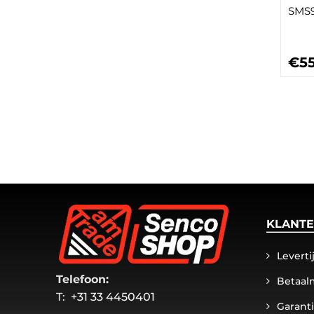
SMS9
€55
KLANTE
Levert
Telefoon:
Betaal
T:
+31 33 4450401
Garant