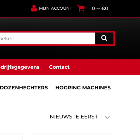
0 -- €0
MIJN ACCOUNT
drijfsgegevens
Contact
DOZEN­HECHTERS
HOGRING MACHINES
NIEUWSTE EERST