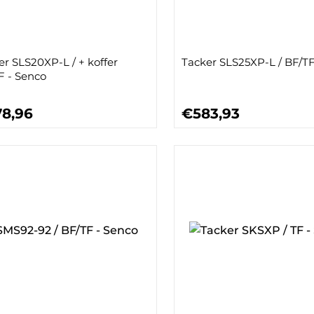
er SLS20XP-L / + koffer
Tacker SLS25XP-L / BF/TF
F - Senco
8,96
€583,93