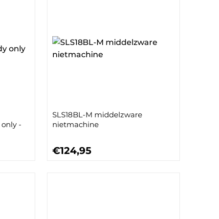
SLS18BL-M middelzware
only -
nietmachine
€124,95