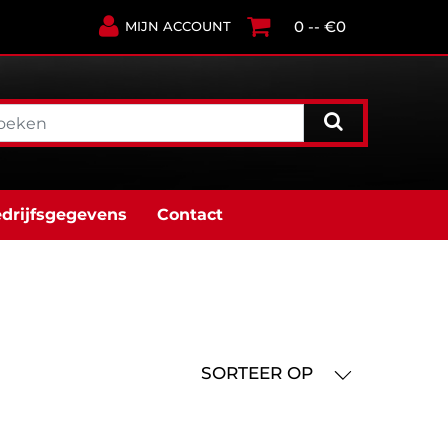
0 -- €0
MIJN ACCOUNT
drijfsgegevens
Contact
SORTEER OP