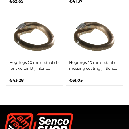
€62,65
€41,37
Hogrings 20 mm - staal ( b
Hogrings 20 mm - staal (
rons verzinkt ) - Senco
messing coating ) - Senco
€43,28
€61,05